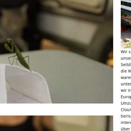
Wir s
unse
Seitd
die W
waren
unter
wir 
Euro
Umzu
Cloun
tieri
inter
über