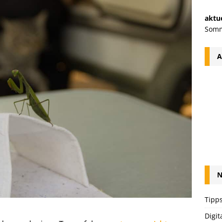
aktue
Somm
A
N
Tipps
Digit