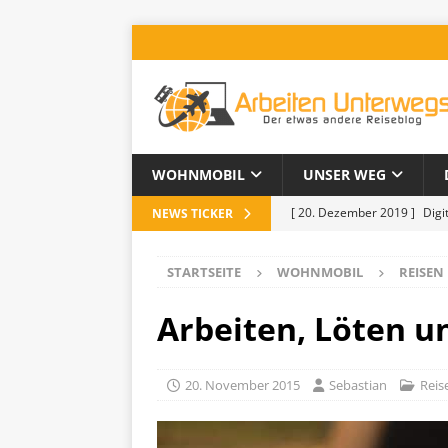
WOHNMOBIL
UNSER WEG
[ 20. Dezember 2019 ]
Digi
NEWS TICKER
[ 20. Juni 2019 ]
Leben im 
STARTSEITE
WOHNMOBIL
REISEN
[ 18. Juni 2019 ]
1500 Tage 
[ 16. September 2018 ]
Che
Arbeiten, Löten 
[ 10. Januar 2020 ]
Tipps un
20. November 2015
Sebastian
Reis