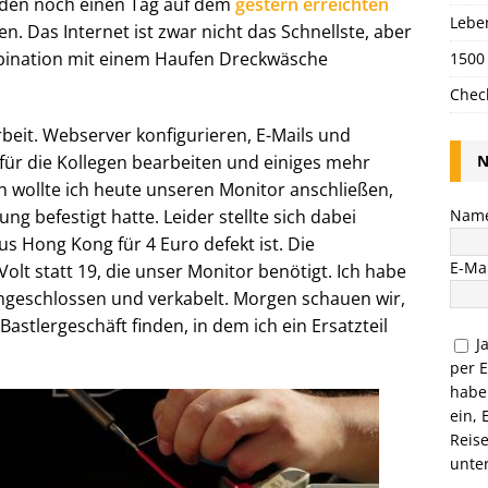
den noch einen Tag auf dem
gestern erreichten
Lebe
en. Das Internet ist zwar nicht das Schnellste, aber
ination mit einem Haufen Dreckwäsche
1500
Chec
beit. Webserver konfigurieren, E-Mails und
N
für die Kollegen bearbeiten und einiges mehr
 wollte ich heute unseren Monitor anschließen,
Nam
ng befestigt hatte. Leider stellte sich dabei
 Hong Kong für 4 Euro defekt ist. Die
E-Mai
lt statt 19, die unser Monitor benötigt. Ich habe
angeschlossen und verkabelt. Morgen schauen wir,
o-Bastlergeschäft finden, in dem ich ein Ersatzteil
J
per 
habe
ein, 
Reis
unte