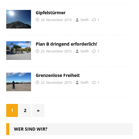
Gipfelstürmer
24. November 2015
Steffi
1
Plan B dringend erforderlich!
23. November 2015
Steffi
1
Grenzenlose Freiheit
22. November 2015
Steffi
1
1
2
»
WER SIND WIR?