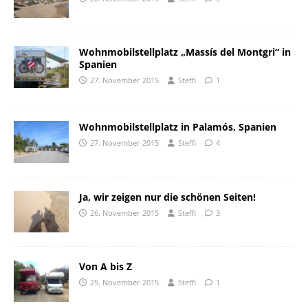
Wohnmobilstellplatz „Massís del Montgri“ in
Spanien
27. November 2015
Steffi
1
Wohnmobilstellplatz in Palamós, Spanien
27. November 2015
Steffi
4
Ja, wir zeigen nur die schönen Seiten!
26. November 2015
Steffi
3
Von A bis Z
25. November 2015
Steffi
1