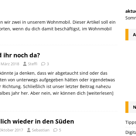
aktue
Somm
en wir zwei in unserem Wohnmobil. Dieser Artikel soll ein
orten, wenn du dich damit beschäftigst, im Wohnmobil
A
d ihr noch da?
. März 2018
Steffi
3
önnte ja denken, dass wir abgetaucht sind oder das
iten von unterwegs aufgegeben hätten oder irgendetwas
r Richtung. Schließlich ist unser letzter Beitrag nahezu
albes Jahr her. Aber nein, wir können dich
[weiterlesen]
N
lich wieder in den Süden
Tipps
 Oktober 2017
Sebastian
5
Digit