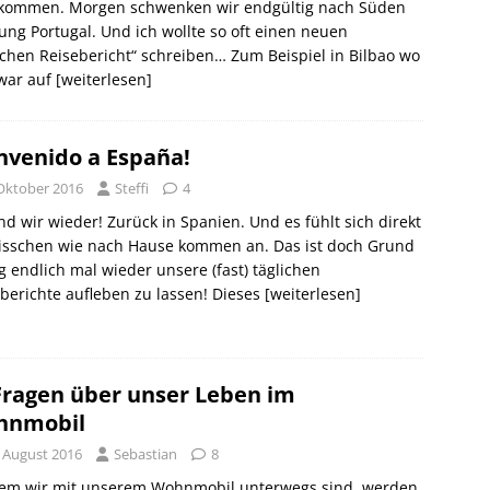
kommen. Morgen schwenken wir endgültig nach Süden
ung Portugal. Und ich wollte so oft einen neuen
ichen Reisebericht“ schreiben… Zum Beispiel in Bilbao wo
zwar auf
[weiterlesen]
nvenido a España!
 Oktober 2016
Steffi
4
nd wir wieder! Zurück in Spanien. Und es fühlt sich direkt
bisschen wie nach Hause kommen an. Das ist doch Grund
 endlich mal wieder unsere (fast) täglichen
berichte aufleben zu lassen! Dieses
[weiterlesen]
Fragen über unser Leben im
hnmobil
. August 2016
Sebastian
8
dem wir mit unserem Wohnmobil unterwegs sind, werden