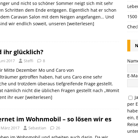
anger und nicht so schöner Sommer neigt sich mit sehr
Lebe
n Schritten dem Ende entgegen. Eigentlich hat er schon
1500
 dem Caravan Salon mit dem Neigen angefangen… Und
ind wir endlich soweit, unseren
[weiterlesen]
Chec
N
d ihr glücklich?
Nam
Juni 2017
Steffi
8
wir Mitte Dezember Mo und Caro von
E-Mai
lträumer getroffen haben, hat uns Caro eine sehr
che und trotzdem überaus tiefgreifende Frage gestellt.
at nämlich nicht die üblichen Fragen gestellt nach „Womit
J
ent ihr euer
[weiterlesen]
per 
habe
ein, 
ernet im Wohnmobil – so lösen wir es
Reis
. März 2017
Sebastian
26
unte
eben im Wohnmobil und arbeiten auch darin. Da wir