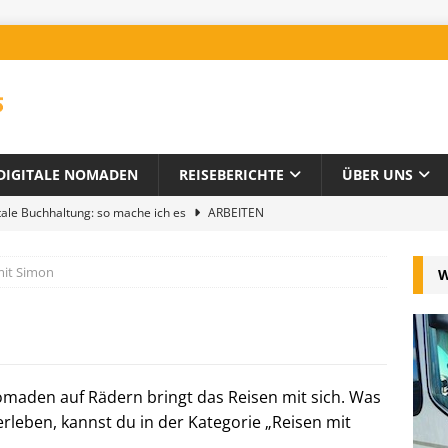
DIGITALE NOMADEN
REISEBERICHTE
ÜBER UNS
tale Buchhaltung: so mache ich es
ARBEITEN
Wohnmobil
REISEN MIT SIMON
mit Simon
W
Leben und Arbeiten unterwegs
UNSER WEG
ckliste für das Arbeiten im Wohnmobil
ARBEITEN
d Tricks für Fernreisen
UNTERNEHMENSENTWICKLUNG
omaden auf Rädern bringt das Reisen mit sich. Was
leben, kannst du in der Kategorie „Reisen mit