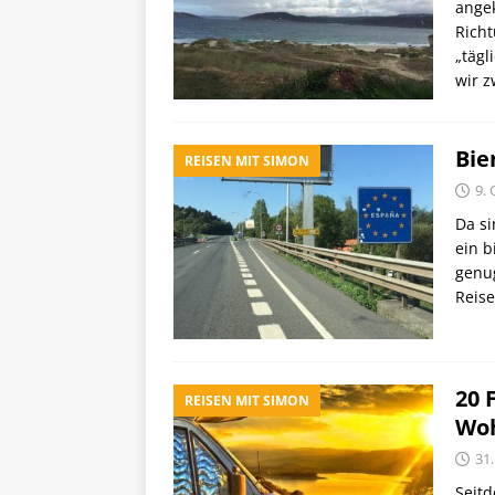
ange
Richt
„tägl
wir 
Bie
REISEN MIT SIMON
9.
Da si
ein 
genug
Reise
20 
REISEN MIT SIMON
Wo
31
Seit