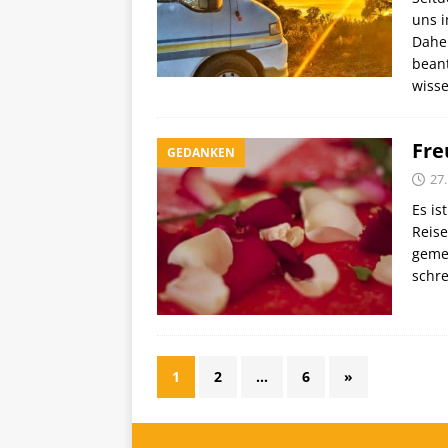
uns i
Daher
beant
wiss
Fre
GEDANKEN
27.
Es is
Reise
gemer
schre
1
2
…
6
»