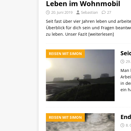
Leben im Wohnmobil
20. Juni 2019
Sebastian
27
Seit fast über vier Jahren leben und arbeit
Überblick für dich sein und Fragen beantw
zu leben. Unser Fazit
[weiterlesen]
Sei
REISEN MIT SIMON
29
Man k
Arbe
in de
ein h
End
REISEN MIT SIMON
8.