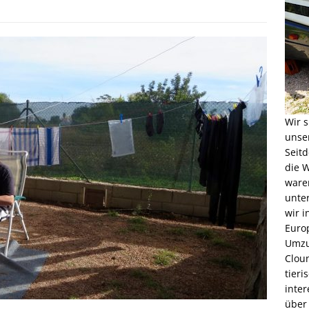
Wir s
unse
Seitd
die W
waren
unter
wir 
Euro
Umzu
Cloun
tieri
inter
über