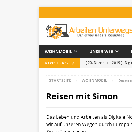
WOHNMOBIL
UNSER WEG
[ 20. Dezember 2019 ]
Digi
NEWS TICKER
[ 20. Juni 2019 ]
Leben im 
STARTSEITE
WOHNMOBIL
Reisen 
[ 18. Juni 2019 ]
1500 Tage 
[ 16. September 2018 ]
Che
Reisen mit Simon
[ 10. Januar 2020 ]
Tipps un
Das Leben und Arbeiten als Digitale N
wir auf unseren Wegen durch Europa er
Simon“ nachlesen.