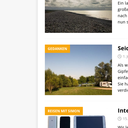
Ein l
große
nach
nun s
Sei
GEDANKEN
1. 
Als 
Gipfe
einfa
Sie h
verdi
Int
REISEN MIT SIMON
15
Wir l