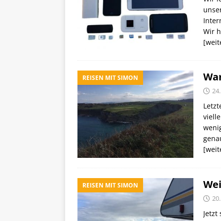
unser
Inter
Wir h
[weit
War
REISEN MIT SIMON
24
Letzt
viell
wenig
gena
[weit
Wei
REISEN MIT SIMON
20
Jetzt