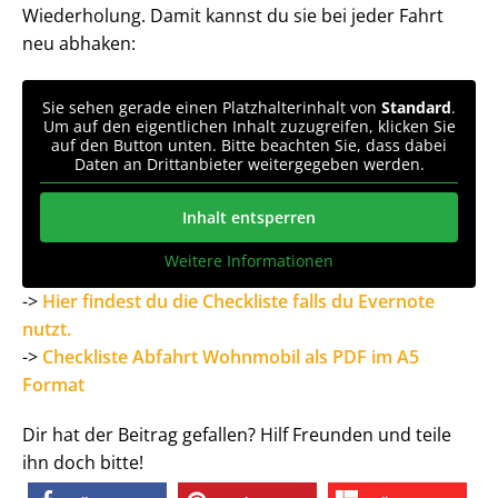
Wiederholung. Damit kannst du sie bei jeder Fahrt
neu abhaken:
Sie sehen gerade einen Platzhalterinhalt von
Standard
.
Um auf den eigentlichen Inhalt zuzugreifen, klicken Sie
auf den Button unten. Bitte beachten Sie, dass dabei
Daten an Drittanbieter weitergegeben werden.
Inhalt entsperren
Weitere Informationen
->
Hier findest du die Checkliste falls du Evernote
nutzt.
->
Checkliste Abfahrt Wohnmobil als PDF im A5
Format
Dir hat der Beitrag gefallen? Hilf Freunden und teile
ihn doch bitte!