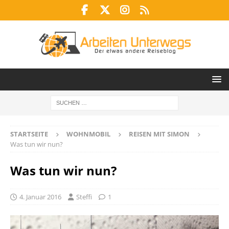
STARTSEITE
WOHNMOBIL
REISEN MIT SIMON
Was tun wir nun?
Was tun wir nun?
4. Januar 2016
Steffi
1