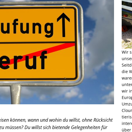
Wir s
unse
Seitd
die W
waren
unter
wir 
Euro
Umzu
Cloun
tieri
sen können, wann und wohin du willst, ohne Rücksicht
inter
zu müssen? Du willst sich bietende Gelegenheiten für
über