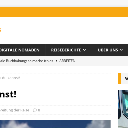
DIGITALE NOMADEN
REISEBERICHTE
ÜBER UNS
tale Buchhaltung: so mache ich es
ARBEITEN
Wohnmobil
REISEN MIT SIMON
s du kannst!
W
Leben und Arbeiten unterwegs
UNSER WEG
ckliste für das Arbeiten im Wohnmobil
ARBEITEN
nst!
d Tricks für Fernreisen
UNTERNEHMENSENTWICKLUNG
reitung der Reise
8