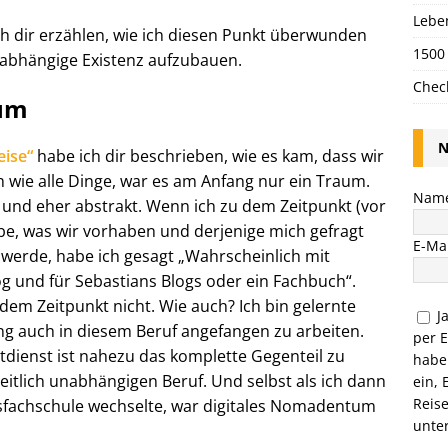
Lebe
ich dir erzählen, wie ich diesen Punkt überwunden
1500
abhängige Existenz aufzubauen.
Chec
aum
N
eise“
habe ich dir beschrieben, wie es kam, dass wir
 wie alle Dinge, war es am Anfang nur ein Traum.
Nam
 und eher abstrakt. Wenn ich zu dem Zeitpunkt (vor
be, was wir vorhaben und derjenige mich gefragt
E-Mai
 werde, habe ich gesagt „Wahrscheinlich mit
og und für Sebastians Blogs oder ein Fachbuch“.
 dem Zeitpunkt nicht. Wie auch? Ich bin gelernte
J
g auch in diesem Beruf angefangen zu arbeiten.
per 
tdienst ist nahezu das komplette Gegenteil zu
habe
eitlich unabhängigen Beruf. Und selbst als ich dann
ein, 
Reis
fsfachschule wechselte, war digitales Nomadentum
unte