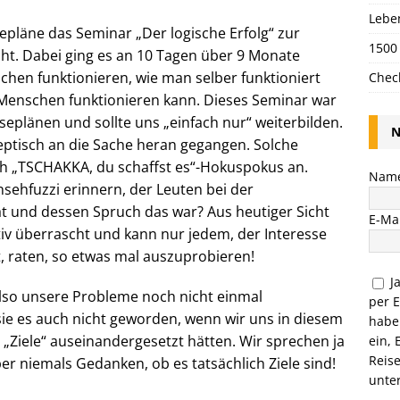
Lebe
epläne das Seminar „Der logische Erfolg“ zur
1500
ht. Dabei ging es an 10 Tagen über 9 Monate
schen funktionieren, wie man selber funktioniert
Chec
enschen funktionieren kann. Dieses Seminar war
seplänen und sollte uns „einfach nur“ weiterbilden.
N
keptisch an die Sache heran gegangen. Solche
h „TSCHAKKA, du schaffst es“-Hokuspokus an.
Nam
sehfuzzi erinnern, der Leuten bei der
t und dessen Spruch das war? Aus heutiger Sicht
E-Mai
iv überrascht und kann nur jedem, der Interesse
, raten, so etwas mal auszuprobieren!
J
lso unsere Probleme noch nicht einmal
per 
 sie es auch nicht geworden, wenn wir uns in diesem
habe
„Ziele“ auseinandergesetzt hätten. Wir sprechen ja
ein, 
Reis
er niemals Gedanken, ob es tatsächlich Ziele sind!
unte