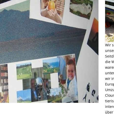
Wir s
unse
Seitd
die W
waren
unter
wir 
Euro
Umzu
Cloun
tieri
inter
über