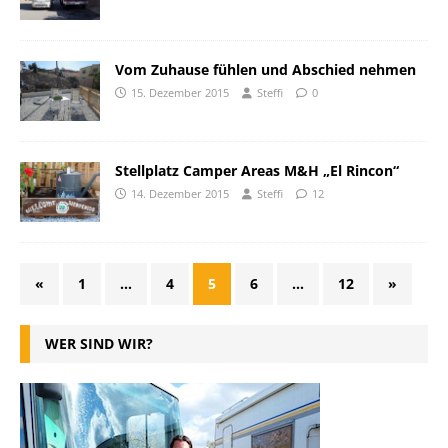
Vom Zuhause fühlen und Abschied nehmen
15. Dezember 2015
Steffi
0
Stellplatz Camper Areas M&H „El Rincon“
14. Dezember 2015
Steffi
12
«
1
…
4
5
6
…
12
»
WER SIND WIR?