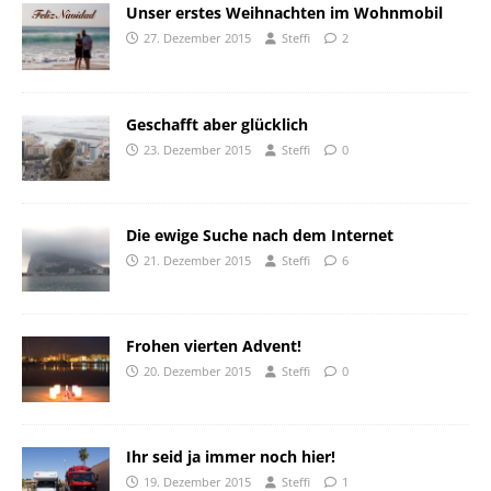
Unser erstes Weihnachten im Wohnmobil
27. Dezember 2015
Steffi
2
Geschafft aber glücklich
23. Dezember 2015
Steffi
0
Die ewige Suche nach dem Internet
21. Dezember 2015
Steffi
6
Frohen vierten Advent!
20. Dezember 2015
Steffi
0
Ihr seid ja immer noch hier!
19. Dezember 2015
Steffi
1